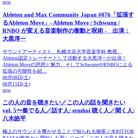
now
Ableton and Max Community Japan #076「拡張す
るAbleton Move」- Ableton Move / Schwung /
RNBO が変える音楽制作の衝動と呪術 - 出演：
大黒淳一
サウンドアーティスト、札幌大谷大学音楽学科 教授、
Ableton認定トレーナーとして活動する大黒淳一が出演！
Ableton Moveの思想と魅力、そしてSchwungやRNBOによる
拡張の可能性を紹…
08
月
08
日
(土)
08
月
15
日
(土)
now
この人の音を聴きたい／この人の話を聞きたい
vol. 5〜奏でる人／話す人: ermhoi 聴く人／聞く人:
八木皓平
極上のサウンドを響かせることで知られる御茶ノ水RITTOR
BASEが昨年から開始した新シリーズ「この人の音を聴きた