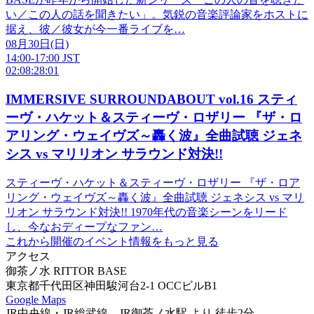
い／この人の話を聞きたい」。気鋭の音楽評論家をホストに
据え、彼／彼女が今一番ライブを…
08
月
30
日
(日)
14:00-17:00 JST
02:08:28:01
IMMERSIVE SURROUNDABOUT vol.16 スティ
ーヴ・ハケット＆スティーヴ・ロザリー 『ザ・ロ
アリング・ウェイヴズ～轟く波』全曲試聴 ジェネ
シス vs マリリオン サラウンド対決!!
スティーヴ・ハケット＆スティーヴ・ロザリー 『ザ・ロア
リング・ウェイヴズ～轟く波』全曲試聴 ジェネシス vs マリ
リオン サラウンド対決!! 1970年代の音楽シーンをリード
し、今なおディープなファン…
これから開催のイベント情報をもっと見る
アクセス
御茶ノ水 RITTOR BASE
東京都千代田区神田駿河台2-1 OCCビルB1
Google Maps
JR中央線・JR総武線 JR御茶ノ水駅 より 徒歩2分