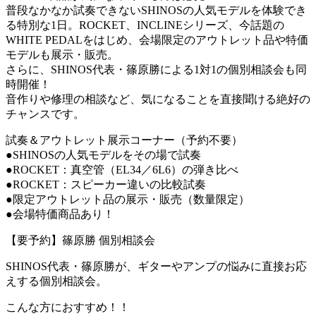
普段なかなか試奏できないSHINOSの人気モデルを体験でき
る特別な1日。ROCKET、INCLINEシリーズ、今話題の
WHITE PEDALをはじめ、会場限定のアウトレット品や特価
モデルも展示・販売。
さらに、SHINOS代表・篠原勝による1対1の個別相談会も同
時開催！
音作りや修理の相談など、気になることを直接聞ける絶好の
チャンスです。
試奏＆アウトレット展示コーナー（予約不要）
●SHINOSの人気モデルをその場で試奏
●ROCKET：真空管（EL34／6L6）の弾き比べ
●ROCKET：スピーカー違いの比較試奏
●限定アウトレット品の展示・販売（数量限定）
●会場特価商品あり！
【要予約】篠原勝 個別相談会
SHINOS代表・篠原勝が、ギターやアンプの悩みに直接お応
えする個別相談会。
こんな方におすすめ！！