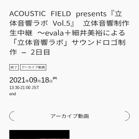
ACOUSTIC FIELD presents『立
体音響ラボ Vol.5』 立体音響制作
生中継 ～evala＋細井美裕による
「立体音響ラボ」サウンドロゴ制
作 – 2日目
終了
アーカイブ動画
2021
09
18
(土)
年
月
日
13:30-21:00 JST
end
アーカイブ動画