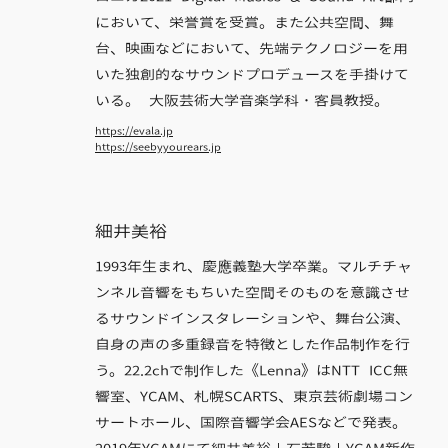
において、栄誉賞を受賞。また公共空間、舞
台、映画などにおいて、先端テクノロジーを用
いた独創的なサウンドプロデュースを手掛けて
いる。 大阪芸術大学音楽学科・客員教授。
https://evala.jp
https://seebyyourears.jp
細井美裕
1993年生まれ、慶應義塾大学卒業。マルチチャ
ンネル音響をもちいた空間そのものを意識させ
るサウンドインスタレーションや、舞台公演、
自身の声の多重録音を特徴とした作品制作を行
う。22.2chで制作した《Lenna》はNTT ICC無
響室、YCAM、札幌SCARTS、東京芸術劇場コン
サートホール、国際音響学会AESなどで発表。