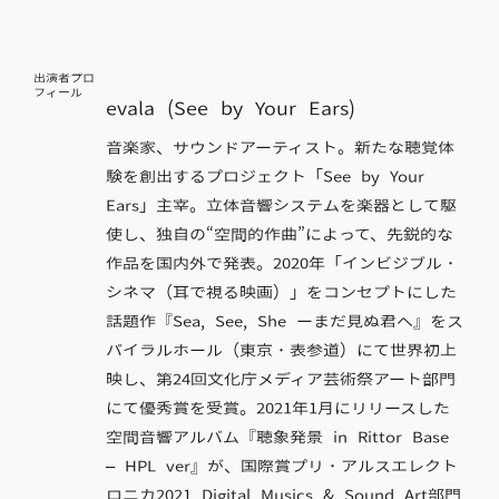
出演者プロ
フィール
evala (See by Your Ears)
音楽家、サウンドアーティスト。新たな聴覚体
験を創出するプロジェクト「See by Your
Ears」主宰。立体音響システムを楽器として駆
使し、独自の“空間的作曲”によって、先鋭的な
作品を国内外で発表。2020年「インビジブル・
シネマ（耳で視る映画）」をコンセプトにした
話題作『Sea, See, She ーまだ見ぬ君へ』をス
パイラルホール（東京・表参道）にて世界初上
映し、第24回文化庁メディア芸術祭アート部門
にて優秀賞を受賞。2021年1月にリリースした
空間音響アルバム『聴象発景 in Rittor Base
– HPL ver』が、国際賞プリ・アルスエレクト
ロニカ2021 Digital Musics & Sound Art部門