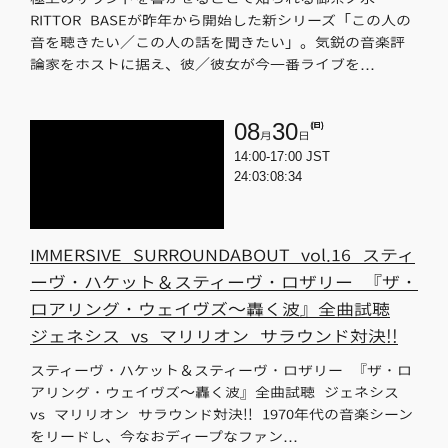
RITTOR BASEが昨年から開始した新シリーズ「この人の
音を聴きたい／この人の話を聞きたい」。気鋭の音楽評
論家をホストに据え、彼／彼女が今一番ライブを…
08
30
(日)
月
日
14:00-17:00 JST
24:03:08:34
IMMERSIVE SURROUNDABOUT vol.16 スティ
ーヴ・ハケット＆スティーヴ・ロザリー 『ザ・
ロアリング・ウェイヴズ～轟く波』全曲試聴
ジェネシス vs マリリオン サラウンド対決!!
スティーヴ・ハケット＆スティーヴ・ロザリー 『ザ・ロ
アリング・ウェイヴズ～轟く波』全曲試聴 ジェネシス
vs マリリオン サラウンド対決!! 1970年代の音楽シーン
をリードし、今なおディープなファン…