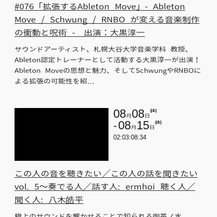
#076「拡張するAbleton Move」- Ableton
Move / Schwung / RNBO が変える音楽制作
の衝動と呪術 - 出演：大黒淳一
サウンドアーティスト、札幌大谷大学音楽学科 教授、
Ableton認定トレーナーとして活動する大黒淳一が出演！
Ableton Moveの思想と魅力、そしてSchwungやRNBOに
よる拡張の可能性を紹…
08
08
(土)
月
日
08
15
(土)
月
日
02:03:08:34
この人の音を聴きたい／この人の話を聞きたい
vol. 5〜奏でる人／話す人: ermhoi 聴く人／
聞く人: 八木皓平
極上のサウンドを響かせることで知られる御茶ノ水