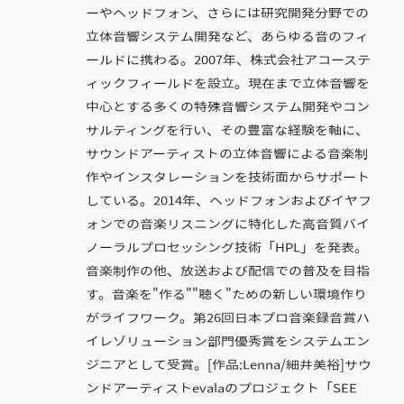
ーやヘッドフォン、さらには研究開発分野での
立体音響システム開発など、あらゆる音のフィ
ールドに携わる。2007年、株式会社アコーステ
ィックフィールドを設立。現在まで立体音響を
中心とする多くの特殊音響システム開発やコン
サルティングを行い、その豊富な経験を軸に、
サウンドアーティストの立体音響による音楽制
作やインスタレーションを技術面からサポート
している。2014年、ヘッドフォンおよびイヤフ
ォンでの音楽リスニングに特化した高音質バイ
ノーラルプロセッシング技術「HPL」を発表。
音楽制作の他、放送および配信での普及を目指
す。音楽を"作る""聴く"ための新しい環境作り
がライフワーク。第26回日本プロ音楽録音賞ハ
イレゾリューション部門優秀賞をシステムエン
ジニアとして受賞。[作品:Lenna/細井美裕]サウ
ンドアーティストevalaのプロジェクト「SEE