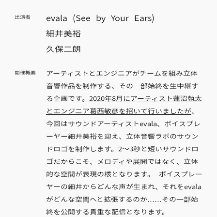
evala (See by Your Ears)
出演者
細井美裕
久保二朗
アーティストとエンジニアがチームを組み立体
開催概要
音響作品を制作する、その一部始終を生中継す
る企画です。
2020年8月にアーティスト蓮沼執太
とエンジニア葛西敏彦を招いて行いましたが
、
今回はサウンドアーティストevala、ボイスプレ
ーヤー細井美裕を迎え、立体音響ラボのサウン
ドロゴを制作します。2～3秒と短いサウンドロ
ゴだからこそ、メロディや展開ではなく、立体
的な空間が表現の核となります。 ボイスプレー
ヤーの細井からどんな声が生まれ、それをevala
がどんな空間へと拡張するのか……その一部始
終を公開する貴重な配信となります。