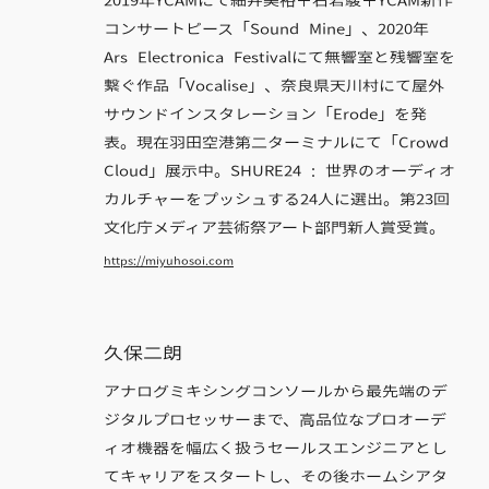
2019年YCAMにて細井美裕＋石若駿＋YCAM新作
コンサートピース「Sound Mine」、2020年
Ars Electronica Festivalにて無響室と残響室を
繋ぐ作品「Vocalise」、奈良県天川村にて屋外
サウンドインスタレーション「Erode」を発
表。現在羽田空港第二ターミナルにて「Crowd
Cloud」展示中。SHURE24 : 世界のオーディオ
カルチャーをプッシュする24人に選出。第23回
文化庁メディア芸術祭アート部門新人賞受賞。
https://miyuhosoi.com
久保二朗
アナログミキシングコンソールから最先端のデ
ジタルプロセッサーまで、高品位なプロオーデ
ィオ機器を幅広く扱うセールスエンジニアとし
てキャリアをスタートし、その後ホームシアタ