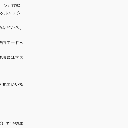
ョンが収録
ゥルメンタ
的などから、
。
機内モードへ
登壇者はマス
をお願いいた
）で1985年