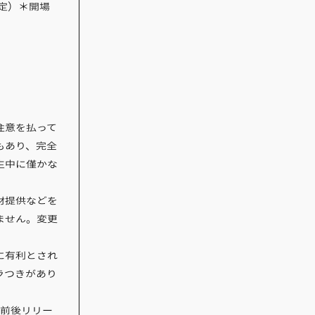
を予定）＊開場
注意を払って
もあり、完全
生中に僅かな
材提供などを
ません。変更
に有利とされ
ラつきがあり
年前後リリー