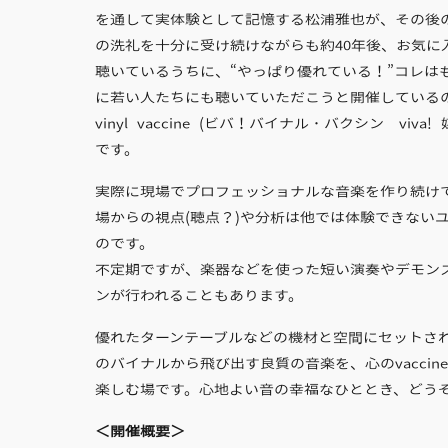
を通して実体験として記憶する松浦雅也が、その後
の洗礼を十分に受け続けながらも約40年後、お気に
聴いているうちに、“やっぱり優れている！”コレは
に若い人たちにも聴いていただこうと開催しているのが
vinyl vaccine (ビバ！バイナル・バクシン viva!
です。
実際に現場でプロフェッショナルな音楽を作り続け
場からの視点(聴点？)や分析は他では体験できない
のです。
不定期ですが、楽器などを使った短い演奏やデモン
ンが行われることもあります。
優れたターンテーブルなどの機材と空間にセットさ
のバイナルから飛び出す良質の音楽を、心のvaccine
楽しむ場です。心地よい音の幸福なひととき、どう
＜開催概要＞