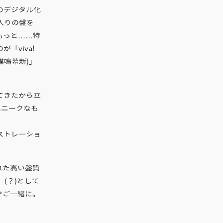
のデジタル化
入りの盤を
もっと……特
「viva!
 媒鳴幕新)」
てきたから立
ユニークなも
ストレーショ
れた高い盤質
 (？)として
ぞご一緒に。