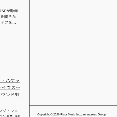
ASEが昨年
話を聞きた
ライブを…
ィーヴ・ハケッ
ェイヴズ～
ラウンド対
ング・ウェ
Copyright © 2026
Rittor Music,Inc.,
an
Impress Group
ンド対決!!