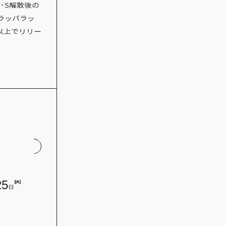
･S解散後の
ラッパラッ
以上でリリー
25
(火)
日