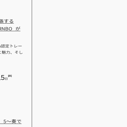
「拡張する
 RNBO が
n認定トレー
想と魅力、そし
15
(土)
日
 5〜奏で