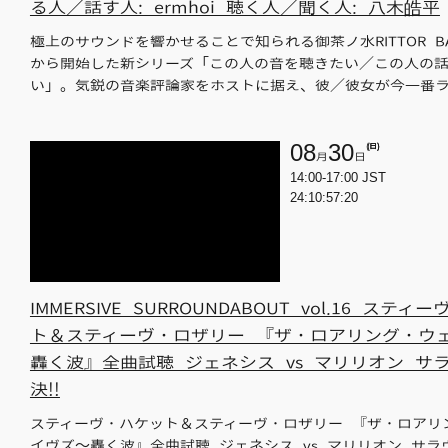
る人／話す人: ermhoi 聴く人／聞く人: 八木皓平
極上のサウンドを響かせることで知られる御茶ノ水RITTOR B
から開始した新シリーズ「この人の音を聴きたい／この人の
い」。気鋭の音楽評論家をホストに据え、彼／彼女が今一番
08
30
(日)
月
日
14:00-17:00 JST
24:10:57:19
IMMERSIVE SURROUNDABOUT vol.16 ステ
ト＆スティーヴ・ロザリー 『ザ・ロアリング・ウ
轟く波』全曲試聴 ジェネシス vs マリリオン サ
決!!
スティーヴ・ハケット＆スティーヴ・ロザリー 『ザ・ロアリ
イヴズ～轟く波』全曲試聴 ジェネシス vs マリリオン サラウ