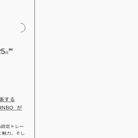
25
(火)
日
「拡張する
 RNBO が
n認定トレー
想と魅力、そし