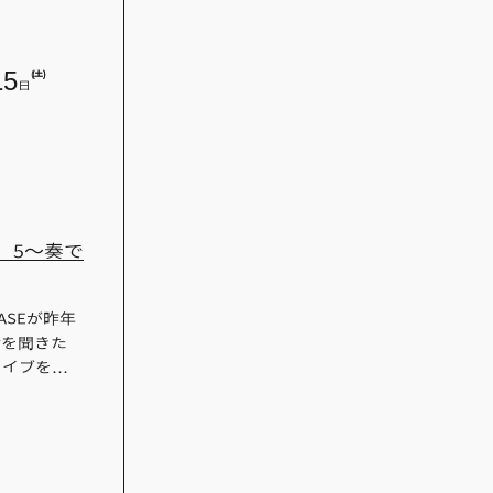
15
(土)
日
 5〜奏で
ASEが昨年
話を聞きた
ライブを…