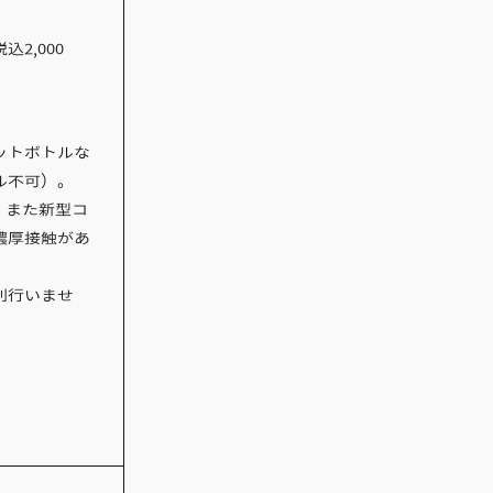
税込2,000
ットボトルな
ル不可）。
、また新型コ
濃厚接触があ
則行いませ