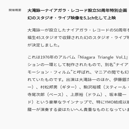
大滝詠一ナイアガラ・レコード設立50周年特別企画
開催概要
幻のスタジオ・ライブ映像を5.1ch化して上映
大滝詠一が設立したナイアガラ・レコードの50周年
福生45スタジオで収録された幻のスタジオ・ライブ
が決定しました。
これは1976年のアルバム『Niagara Triangle Vol
ションの一環として制作されたもので、別名“ナイア
モーション・フィルム”と呼ばれ、マニアの間でも
れていたものです。出演は大滝詠一のほか、伊藤銀
ー）、村松邦男（ギター）、駒沢裕城（スティール
寺尾次郎（ベース）、上原裕（ドラム）、坂本龍一
ド）という豪華なラインナップで、特にYMO結成以
龍一が演奏する姿はたいへん貴重なものとなってい