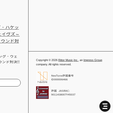
ィーヴ・ハケッ
ェイヴズ～
ラウンド対
ング・ウェ
Copyright © 2026
Rittor Music,Inc.,
an
Impress Group
ンド対決!!
company. All rights reserved.
…
NexTone許諾番号
ID000006466
許諾 JASRAC:
9011438007Y45037