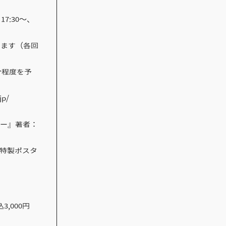
17:30〜、
ります（各回
分程度を予
p/
リー』著者：
。
4』の特製ポスタ
込3,000円