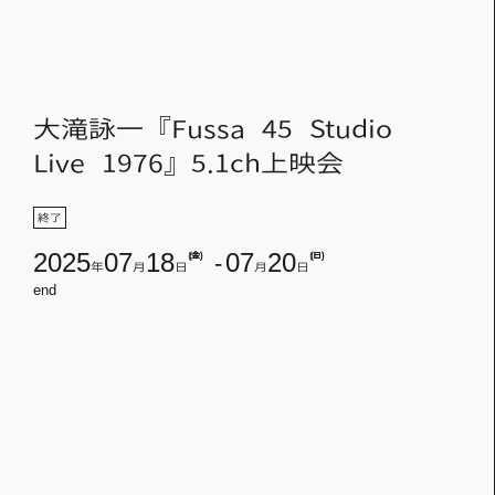
大滝詠一『Fussa 45 Studio
Live 1976』5.1ch上映会
終了
2025
07
18
(金)
07
20
(日)
年
月
日
月
日
end