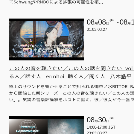
てSchwungやRNBOによる拡張の可能性を紹…
08
08
(土)
08
月
日
月
01:03:03:26
この人の音を聴きたい／この人の話を聞きたい vol.
る人／話す人: ermhoi 聴く人／聞く人: 八木皓平
極上のサウンドを響かせることで知られる御茶ノ水RITTOR B
から開始した新シリーズ「この人の音を聴きたい／この人の
い」。気鋭の音楽評論家をホストに据え、彼／彼女が今一番
08
30
(日)
月
日
14:00-17:00 JST
23:03:03:26