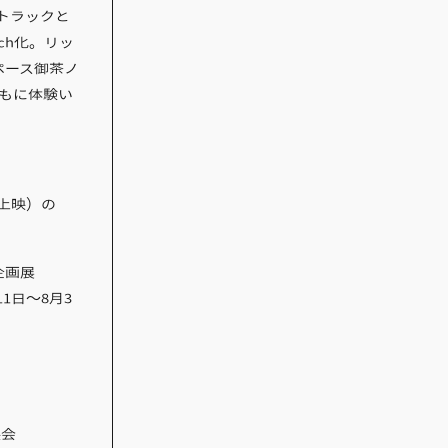
・トラックと
ch化。リッ
ペース御茶ノ
ともに体験い
回上映）の
企画展
11日〜8月3
映会