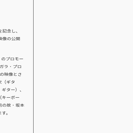
を記念し、
映像の公開
.1』のプロモー
ガラ・プロ
幻の映像とさ
次（ギタ
・ギター）、
（キーボー
前の故・坂本
ます。